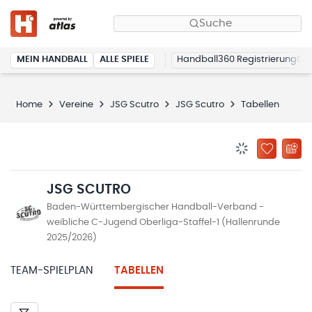
Suche
MEIN HANDBALL
ALLE SPIELE
Handball360 Registrierung
Home
Vereine
JSG Scutro
JSG Scutro
Tabellen
BENACHRICHTIG
ZU „MEINE
JSG SCUTRO
Baden-Württembergischer Handball-Verband -
weibliche C-Jugend Oberliga-Staffel-1 (Hallenrunde
2025/2026)
TEAM-SPIELPLAN
TABELLEN