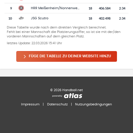
9
18
406
:
584
2:34
HRR Meißenheim/Nonnenweier/Ottenheim
10
18
402
:
498
2:34
JSG Scutro
Diese Tabelle wurde nach dem direkten Vergleich berechnet.
Fehlt bei einer Mannschaft die Platzierungsziffer, so ist sie mit der/den
vorderen Mannschaften auf dem gleichen Platz.
letztes Update:
22.03.2026 15:41 Uhr
FÜGE DIE TABELLE ZU DEINER WEBSITE HINZU
©
2026
Handball.net
Impressum
|
Datenschutz
|
Nutzungsbedingungen