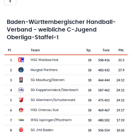
Baden-Württembergischer Handball-
Verband - weibliche C-Jugend
Oberliga-Staffel-1
Pl.
Team
Sp.
Tore
Pkt.
Team-Logo
Tabelle mit Vereinsplatzierungen, Spielen, Toren und Punkten
1
18
508
:
416
31:5
HSG Walzbachtal
2
18
483
:
432
27:9
Murgtal Panthers
3
18
464
:
444
24:12
SG Maulburg/Steinen
4
18
587
:
462
24:12
SG Kappelwindeck/Steinbach
5
18
475
:
421
24:12
SG Altenheim/Schutterwald
6
18
469
:
467
19:17
HSG Ortenau Süd
7
18
480
:
502
17:19
WSG Ispringen/Pforzheim
8
18
506
:
554
10:26
SG JHA Baden