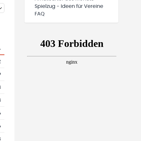
Spielzug - Ideen für Vereine
FAQ
.
2
9
3
3
6
6
8