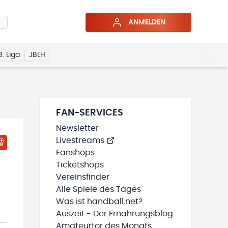
ANMELDEN
3. Liga
JBLH
FAN-SERVICES
Newsletter
Livestreams
HTIGUNGSSTATUS WIRD GELADEN
MEINE TEAMS“ HINZUFÜGEN
Fanshops
Ticketshops
Vereinsfinder
Alle Spiele des Tages
Was ist handball.net?
Auszeit - Der Ernährungsblog
Amateurtor des Monats