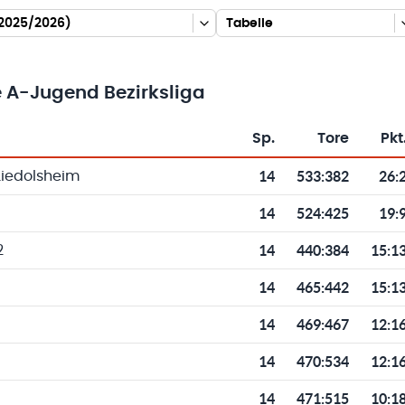
 2025/2026)
Tabelle
 A-Jugend Bezirksliga
Sp.
Tore
Pkt
Toren und Punkten
14
533
:
382
26:
Liedolsheim
14
524
:
425
19:
14
440
:
384
15:1
2
14
465
:
442
15:1
14
469
:
467
12:1
14
470
:
534
12:1
14
471
:
515
10:1