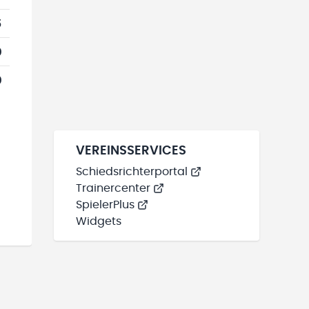
5
0
0
VEREINSSERVICES
Schiedsrichterportal
Trainercenter
SpielerPlus
Widgets