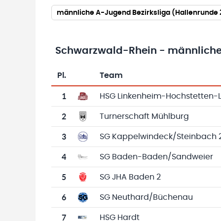
männliche A-Jugend Bezirksliga (Hallenrunde
Schwarzwald-Rhein - männliche
Pl.
Team
Team-Logo
Tabelle mit Vereinsplatzierungen, Spielen, 
1
HSG Linkenheim-Hochstetten-
2
Turnerschaft Mühlburg
3
SG Kappelwindeck/Steinbach 
4
SG Baden-Baden/Sandweier
5
SG JHA Baden 2
6
SG Neuthard/Büchenau
7
HSG Hardt