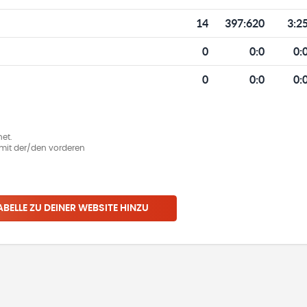
14
397
:
620
3:2
0
0
:
0
0:
0
0
:
0
0:
et.
ie mit der/den vorderen
ABELLE ZU DEINER WEBSITE HINZU