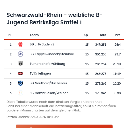
Schwarzwald-Rhein - weibliche B-
Jugend Bezirksliga Staffel 1
Pl.
Team
Sp.
Tore
Pkt.
Team-Logo
Tabelle mit Vereinsplatzierungen, Spielen, Toren und Punkten
1
15
347
:
251
26:4
SG JHA Baden 2
2
15
306
:
255
23:7
SG Kappelwindeck/Steinbach 3
3
15
286
:
254
20:10
Turnerschaft Mühlburg
4
15
266
:
275
11:19
TV Knielingen
5
15
271
:
268
10:20
SG Neuthard/Büchenau
6
15
173
:
346
0:30
SG Hambrücken/Weiher
Diese Tabelle wurde nach dem direkten Vergleich berechnet.
Fehlt bei einer Mannschaft die Platzierungsziffer, so ist sie mit der/den
vorderen Mannschaften auf dem gleichen Platz.
letztes Update:
22.03.2026 18:11 Uhr