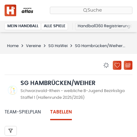
Suche
MEIN HANDBALL
ALLE SPIELE
Handball360 Registrierung
Home
Vereine
SG HaWei
SG Hambrücken/Weiher
Tab
BENACHRICHTIG
ZU „MEINE
SG HAMBRÜCKEN/WEIHER
Schwarzwald-Rhein - weibliche B-Jugend Bezirksliga
Staffel 1 (Hallenrunde 2025/2026)
TEAM-SPIELPLAN
TABELLEN