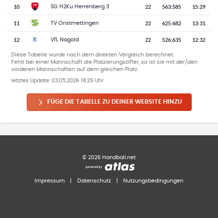
10
22
563
:
585
15:29
SG H2Ku Herrenberg 3
11
22
625
:
682
13:31
TV Onstmettingen
12
22
526
:
635
12:32
VfL Nagold
Diese Tabelle wurde nach dem direkten Vergleich berechnet.
Fehlt bei einer Mannschaft die Platzierungsziffer, so ist sie mit der/den
vorderen Mannschaften auf dem gleichen Platz.
letztes Update:
03.05.2026 18:29 Uhr
FÜGE DIE TABELLE ZU DEINER WEBSITE HINZU
©
2026
Handball.net
Impressum
|
Datenschutz
|
Nutzungsbedingungen