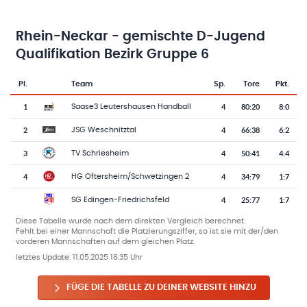
Rhein-Neckar - gemischte D-Jugend
Qualifikation Bezirk Gruppe 6
Pl.
Team
Sp.
Tore
Pkt.
Team-Logo
Tabelle mit Vereinsplatzierungen, Spielen, Toren und Punkten
1
4
80
:
20
8:0
Saase3 Leutershausen Handball
2
4
66
:
38
6:2
JSG Weschnitztal
3
4
50
:
41
4:4
TV Schriesheim
4
4
34
:
79
1:7
HG Oftersheim/Schwetzingen 2
4
25
:
77
1:7
SG Edingen-Friedrichsfeld
Diese Tabelle wurde nach dem direkten Vergleich berechnet.
Fehlt bei einer Mannschaft die Platzierungsziffer, so ist sie mit der/den
vorderen Mannschaften auf dem gleichen Platz.
letztes Update:
11.05.2025 16:35 Uhr
FÜGE DIE TABELLE ZU DEINER WEBSITE HINZU