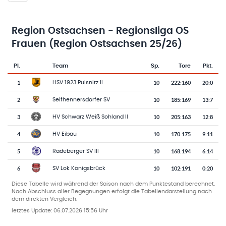
Region Ostsachsen - Regionsliga OS
Frauen (Region Ostsachsen 25/26)
Pl.
Team
Sp.
Tore
Pkt.
Team-Logo
Tabelle mit Vereinsplatzierungen, Spielen, Toren und Punkten
1
10
222
:
160
20:0
HSV 1923 Pulsnitz II
2
10
185
:
169
13:7
Seifhennersdorfer SV
3
10
205
:
163
12:8
HV Schwarz Weiß Sohland II
4
10
170
:
175
9:11
HV Eibau
5
10
168
:
194
6:14
Radeberger SV III
6
10
102
:
191
0:20
SV Lok Königsbrück
Diese Tabelle wird während der Saison nach dem Punktestand berechnet.
Nach Abschluss aller Begegnungen erfolgt die Tabellendarstellung nach
dem direkten Vergleich.
letztes Update:
06.07.2026 15:56 Uhr