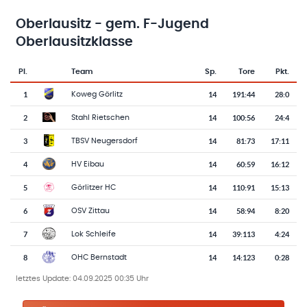
Oberlausitz - gem. F-Jugend
Oberlausitzklasse
Pl.
Team
Sp.
Tore
Pkt.
Team-Logo
Tabelle mit Vereinsplatzierungen, Spielen, Toren und Punkten
1
14
191
:
44
28:0
Koweg Görlitz
2
14
100
:
56
24:4
Stahl Rietschen
3
14
81
:
73
17:11
TBSV Neugersdorf
4
14
60
:
59
16:12
HV Eibau
5
14
110
:
91
15:13
Görlitzer HC
6
14
58
:
94
8:20
OSV Zittau
7
14
39
:
113
4:24
Lok Schleife
8
14
14
:
123
0:28
OHC Bernstadt
letztes Update:
04.09.2025 00:35 Uhr