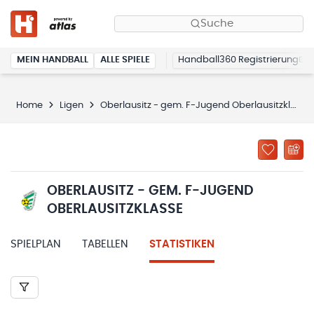
Suche
MEIN HANDBALL
ALLE SPIELE
Handball360 Registrierung
Home
Ligen
Oberlausitz - gem. F-Jugend Oberlausitzklasse
OBERLAUSITZ - GEM. F-JUGEND
OBERLAUSITZKLASSE
SPIELPLAN
TABELLEN
STATISTIKEN