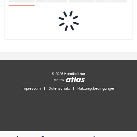
©
2026
Handball.net
Impressum
|
Datenschutz
|
Nutzungsbedingungen