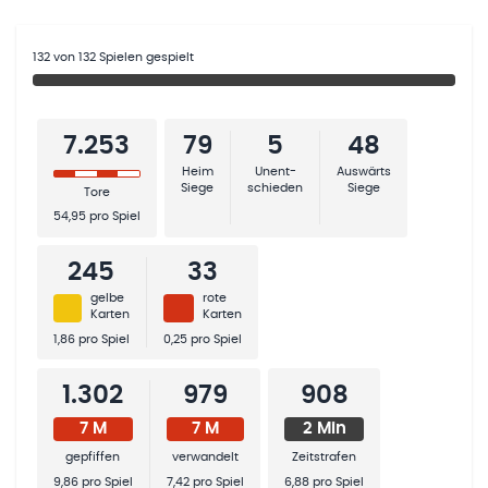
132
von
132
Spielen gespielt
7.253
79
5
48
Heim
Unent-
Auswärts
Siege
schieden
Siege
Tore
54,95
pro Spiel
245
33
gelbe
rote
Karten
Karten
1,86
pro Spiel
0,25
pro Spiel
1.302
979
908
7 M
7 M
2 Min
gepfiffen
verwandelt
Zeitstrafen
9,86
pro Spiel
7,42
pro Spiel
6,88
pro Spiel