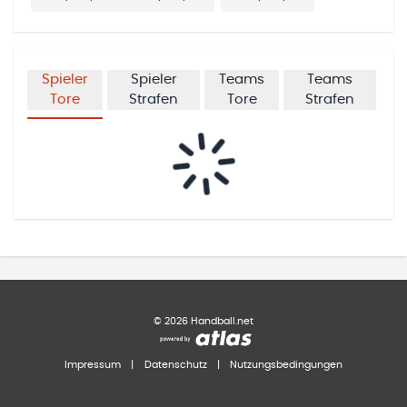
Spieler
Spieler
Teams
Teams
Tore
Strafen
Tore
Strafen
©
2026
Handball.net
Impressum
|
Datenschutz
|
Nutzungsbedingungen