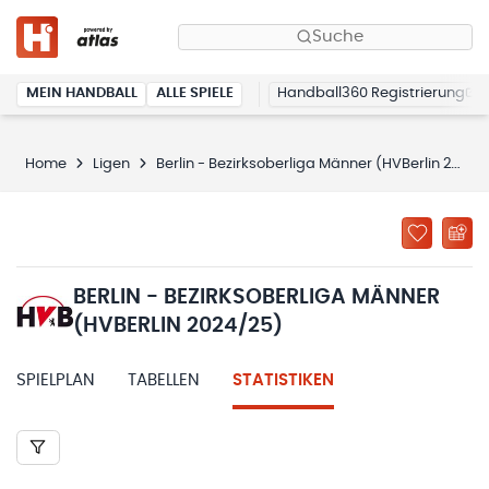
Suche
MEIN HANDBALL
ALLE SPIELE
Handball360 Registrierung
Home
Ligen
Berlin - Bezirksoberliga Männer (HVBerlin 2024/25)
BERLIN - BEZIRKSOBERLIGA MÄNNER
(HVBERLIN 2024/25)
SPIELPLAN
TABELLEN
STATISTIKEN