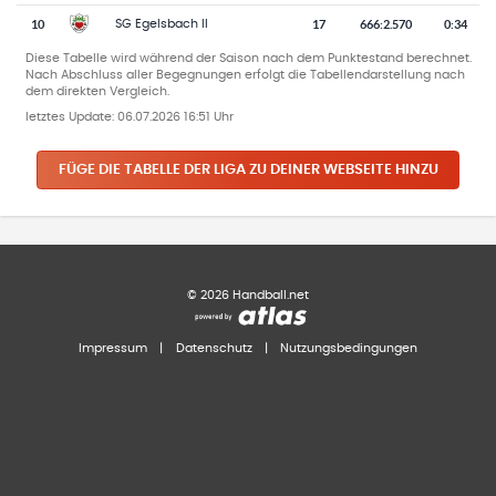
10
17
666
:
2.570
0:34
SG Egelsbach II
Diese Tabelle wird während der Saison nach dem Punktestand berechnet.
Nach Abschluss aller Begegnungen erfolgt die Tabellendarstellung nach
dem direkten Vergleich.
letztes Update:
06.07.2026 16:51 Uhr
FÜGE DIE TABELLE DER LIGA ZU DEINER WEBSEITE HINZU
©
2026
Handball.net
Impressum
|
Datenschutz
|
Nutzungsbedingungen