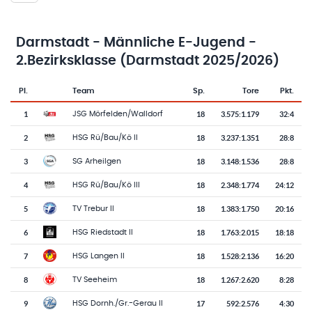
Darmstadt - Männliche E-Jugend -
2.Bezirksklasse (Darmstadt 2025/2026)
Pl.
Team
Sp.
Tore
Pkt.
Team-Logo
Tabelle mit Vereinsplatzierungen, Spielen, Toren und Punkten
1
18
3.575
:
1.179
32:4
JSG Mörfelden/Walldorf
2
18
3.237
:
1.351
28:8
HSG Rü/Bau/Kö II
3
18
3.148
:
1.536
28:8
SG Arheilgen
4
18
2.348
:
1.774
24:12
HSG Rü/Bau/Kö III
5
18
1.383
:
1.750
20:16
TV Trebur II
6
18
1.763
:
2.015
18:18
HSG Riedstadt II
7
18
1.528
:
2.136
16:20
HSG Langen II
8
18
1.267
:
2.620
8:28
TV Seeheim
9
17
592
:
2.576
4:30
HSG Dornh./Gr.-Gerau II