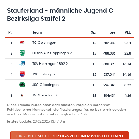
Stauferland - männliche Jugend C
Bezirksliga Staffel 2
Pl.
Team
Sp.
Tore
Pkt.
Team-Logo
Tabelle mit Vereinsplatzierungen, Spielen, Toren und Punkten
1
15
482
:
385
26:4
TG Geislingen
2
15
488
:
386
22:8
Frisch Auf Göppingen 2
3
15
380
:
390
16:14
TSV Heiningen 1892 2
4
15
337
:
344
14:16
TSG Eislingen
5
15
296
:
348
8:22
JSG Göppingen
6
15
304
:
434
4:26
TV Altenstadt 2
Diese Tabelle wurde nach dem direkten Vergleich berechnet.
Fehlt bei einer Mannschaft die Platzierungsziffer, so ist sie mit der/den
vorderen Mannschaften auf dem gleichen Platz.
letztes Update:
23.02.2025 13:47 Uhr
FÜGE DIE TABELLE DER LIGA ZU DEINER WEBSEITE HINZU