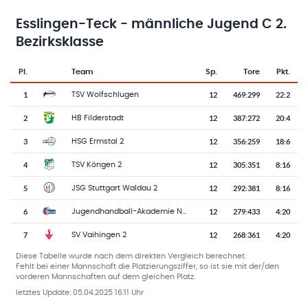
Esslingen-Teck - männliche Jugend C 2.
Bezirksklasse
Pl.
Team
Sp.
Tore
Pkt.
Team-Logo
Tabelle mit Vereinsplatzierungen, Spielen, Toren und Punkten
1
12
469
:
299
22:2
TSV Wolfschlugen
2
12
387
:
272
20:4
HB Filderstadt
3
12
356
:
259
18:6
HSG Ermstal 2
4
12
305
:
351
8:16
TSV Köngen 2
5
12
292
:
381
8:16
JSG Stuttgart Waldau 2
6
12
279
:
433
4:20
Jugendhandball-Akademie Neuhausen-Ostfildern 5
7
12
268
:
361
4:20
SV Vaihingen 2
Diese Tabelle wurde nach dem direkten Vergleich berechnet.
Fehlt bei einer Mannschaft die Platzierungsziffer, so ist sie mit der/den
vorderen Mannschaften auf dem gleichen Platz.
letztes Update:
05.04.2025 16:11 Uhr