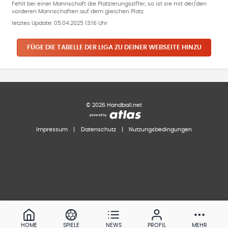
Fehlt bei einer Mannschaft die Platzierungsziffer, so ist sie mit der/den
vorderen Mannschaften auf dem gleichen Platz.
letztes Update:
05.04.2025 13:16 Uhr
FÜGE DIE TABELLE DER LIGA ZU DEINER WEBSEITE HINZU
©
2026
Handball.net
Impressum
|
Datenschutz
|
Nutzungsbedingungen
HOME
SPIELE
NEWS
PROFIL
MEHR