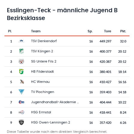
Esslingen-Teck - männliche Jugend B
Bezirksklasse
Pl.
Team
Sp.
Tore
Pkt.
Team-Logo
Tabelle mit Vereinsplatzierungen, Spielen, Toren und Punkten
1
16
449
:
297
32:0
TSV Denkendorf
2
16
400
:
377
20:12
TSV Köngen 2
3
16
420
:
387
20:12
SG Untere Fils 2
4
16
380
:
401
18:14
HB Filderstadt
5
16
410
:
427
16:16
HC Wernau
6
16
359
:
403
14:18
TV Plochingen
7
16
404
:
444
10:22
Jugendhandball-Akademie Neuhausen-Ostfildern 3
8
16
418
:
441
8:24
HSG Ermstal
9
16
357
:
420
6:26
HSG Owen-Lenningen 2
Diese Tabelle wurde nach dem direkten Vergleich berechnet.