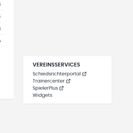
4
5
8
6
VEREINSSERVICES
Schiedsrichterportal
Trainercenter
SpielerPlus
Widgets