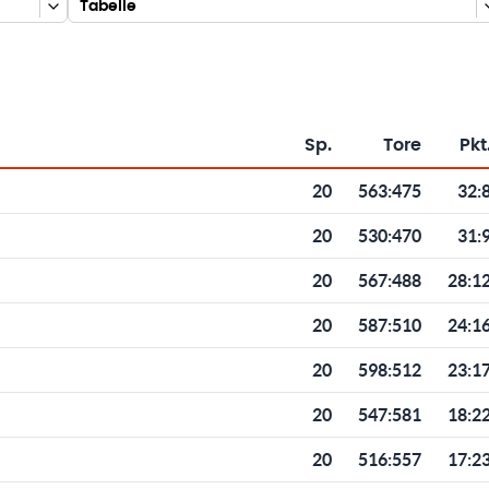
Tabelle
Sp.
Tore
Pkt
Toren und Punkten
20
563
:
475
32:
20
530
:
470
31:
20
567
:
488
28:1
20
587
:
510
24:1
20
598
:
512
23:1
20
547
:
581
18:2
20
516
:
557
17:2