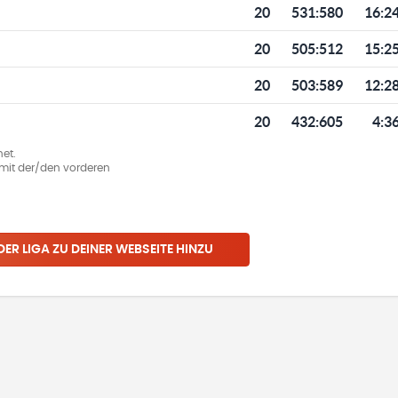
20
531
:
580
16:2
20
505
:
512
15:2
20
503
:
589
12:2
20
432
:
605
4:3
et.
ie mit der/den vorderen
 DER LIGA ZU DEINER WEBSEITE HINZU