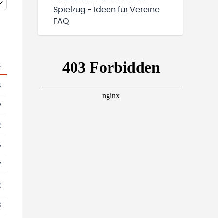
Spielzug - Ideen für Vereine
FAQ
.
8
9
2
6
7
2
3