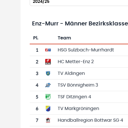
2024/25
Enz-Murr - Männer Bezirksklasse
Pl.
Team
Team-Logo
Tabelle mit Vereinsplatzierungen, Spielen, 
1
HSG Sulzbach-Murrhardt
2
HC Metter-Enz 2
3
TV Aldingen
4
TSV Bönnigheim 3
5
TSF Ditzingen 4
6
TV Markgröningen
7
Handballregion Bottwar SG 4