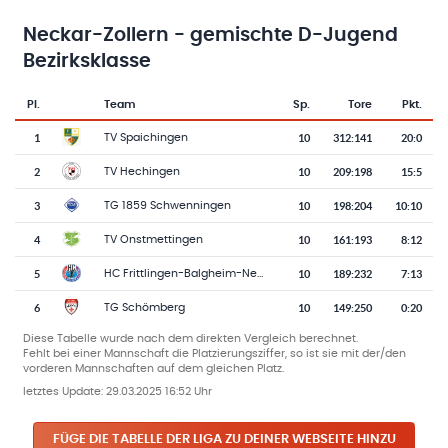
Neckar-Zollern - gemischte D-Jugend
Bezirksklasse
Pl.
Team
Sp.
Tore
Pkt.
Team-Logo
Tabelle mit Vereinsplatzierungen, Spielen, Toren und Punkten
1
10
312
:
141
20:0
TV Spaichingen
2
10
209
:
198
15:5
TV Hechingen
3
10
198
:
204
10:10
TG 1859 Schwenningen
4
10
161
:
193
8:12
TV Onstmettingen
5
10
189
:
232
7:13
HC Frittlingen-Balgheim-Neufra
6
10
149
:
250
0:20
TG Schömberg
Diese Tabelle wurde nach dem direkten Vergleich berechnet.
Fehlt bei einer Mannschaft die Platzierungsziffer, so ist sie mit der/den
vorderen Mannschaften auf dem gleichen Platz.
letztes Update:
29.03.2025 16:52 Uhr
FÜGE DIE TABELLE DER LIGA ZU DEINER WEBSEITE HINZU