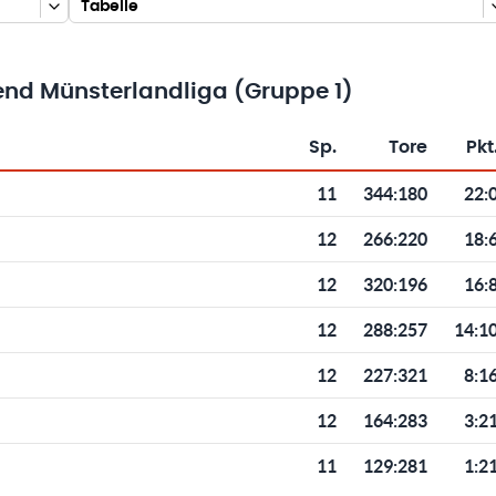
Tabelle
nd Münsterlandliga (Gruppe 1)
Sp.
Tore
Pkt
Toren und Punkten
11
344
:
180
22:
12
266
:
220
18:
12
320
:
196
16:
12
288
:
257
14:1
12
227
:
321
8:1
12
164
:
283
3:2
11
129
:
281
1:2