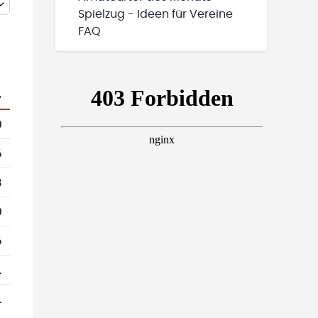
Spielzug - Ideen für Vereine
FAQ
.
0
6
8
0
6
1
1