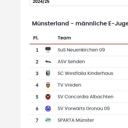
2024/25
Münsterland - männliche E-Juge
Pl.
Team
Team-Logo
Tabelle mit Vereinsplatzierungen, Spielen, 
1
SuS Neuenkirchen 09
2
ASV Senden
3
SC Westfalia Kinderhaus
4
TV Vreden
5
SV Concordia Albachten
6
SV Vorwärts Gronau 09
7
SPARTA Münster