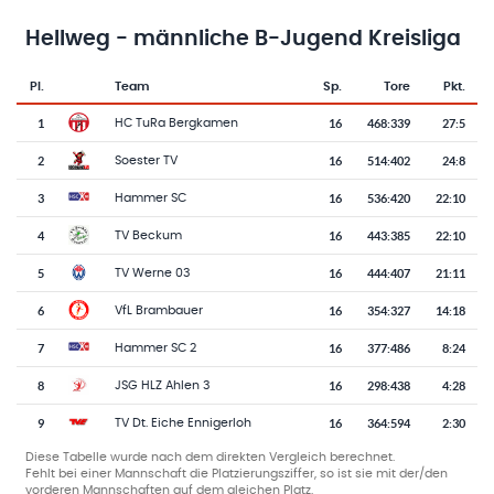
Hellweg - männliche B-Jugend Kreisliga
Pl.
Team
Sp.
Tore
Pkt.
Team-Logo
Tabelle mit Vereinsplatzierungen, Spielen, Toren und Punkten
1
16
468
:
339
27:5
HC TuRa Bergkamen
2
16
514
:
402
24:8
Soester TV
3
16
536
:
420
22:10
Hammer SC
4
16
443
:
385
22:10
TV Beckum
5
16
444
:
407
21:11
TV Werne 03
6
16
354
:
327
14:18
VfL Brambauer
7
16
377
:
486
8:24
Hammer SC 2
8
16
298
:
438
4:28
JSG HLZ Ahlen 3
9
16
364
:
594
2:30
TV Dt. Eiche Ennigerloh
Diese Tabelle wurde nach dem direkten Vergleich berechnet.
Fehlt bei einer Mannschaft die Platzierungsziffer, so ist sie mit der/den
vorderen Mannschaften auf dem gleichen Platz.