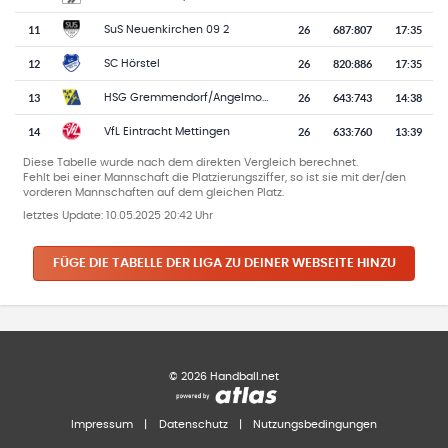
11
26
687
:
807
17:35
SuS Neuenkirchen 09 2
12
26
820
:
886
17:35
SC Hörstel
13
26
643
:
743
14:38
HSG Gremmendorf/Angelmodde
14
26
633
:
760
13:39
VfL Eintracht Mettingen
Diese Tabelle wurde nach dem direkten Vergleich berechnet.
Fehlt bei einer Mannschaft die Platzierungsziffer, so ist sie mit der/den
vorderen Mannschaften auf dem gleichen Platz.
letztes Update:
10.05.2025 20:42 Uhr
FÜGE DIE TABELLE DER LIGA ZU DEINER WEBSEITE HINZU
©
2026
Handball.net
Impressum
|
Datenschutz
|
Nutzungsbedingungen