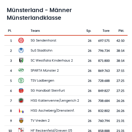
Münsterland - Männer
Münsterlandklasse
Pl.
Team
Sp.
Tore
Pkt.
Team-Logo
Tabelle mit Vereinsplatzierungen, Spielen, Toren und Punkten
1
26
697
:
575
42:10
SG Sendenhorst
2
26
796
:
734
38:14
SuS Stadtlohn
3
26
871
:
800
38:14
SC Westfalia Kinderhaus 2
4
26
869
:
763
37:15
SPARTA Münster 2
5
26
728
:
688
27:25
TSV Ladbergen
6
26
849
:
827
27:25
SG Handball Steinfurt
7
26
708
:
684
26:26
HSG Kattenvenne/Lengerich 2
8
26
832
:
802
26:26
HSG Ascheberg/Drensteinf.
9
26
760
:
794
21:31
TV Vreden 2
10
26
858
:
888
21:31
HF Reckenfeld/Greven 05