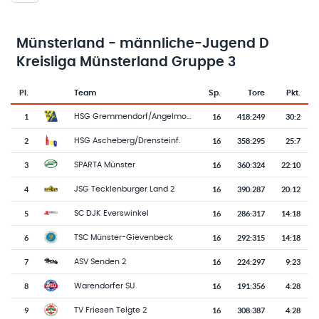
Münsterland - männliche-Jugend D
Kreisliga Münsterland Gruppe 3
Pl.
Team
Sp.
Tore
Pkt.
Team-Logo
Tabelle mit Vereinsplatzierungen, Spielen, Toren und Punkten
1
16
418
:
249
30:2
HSG Gremmendorf/Angelmodde
2
16
358
:
295
25:7
HSG Ascheberg/Drensteinf.
3
16
360
:
324
22:10
SPARTA Münster
4
16
390
:
287
20:12
JSG Tecklenburger Land 2
5
16
286
:
317
14:18
SC DJK Everswinkel
6
16
292
:
315
14:18
TSC Münster-Gievenbeck
7
16
224
:
297
9:23
ASV Senden 2
8
16
191
:
356
4:28
Warendorfer SU
9
16
308
:
387
4:28
TV Friesen Telgte 2