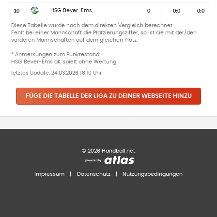
10
0
0
:
0
0:0
HSG Bever-Ems
Diese Tabelle wurde nach dem direkten Vergleich berechnet.
Fehlt bei einer Mannschaft die Platzierungsziffer, so ist sie mit der/den
vorderen Mannschaften auf dem gleichen Platz.
* Anmerkungen zum Punktestand:
HSG Bever-Ems aK spielt ohne Wertung
letztes Update:
24.03.2026 18:10 Uhr
FÜGE DIE TABELLE DER LIGA ZU DEINER WEBSEITE HINZU
©
2026
Handball.net
Impressum
|
Datenschutz
|
Nutzungsbedingungen