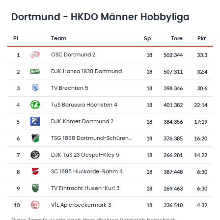
Dortmund - HKDO Männer Hobbyliga
Pl.
Team
Sp.
Tore
Pkt.
Team-Logo
Tabelle mit Vereinsplatzierungen, Spielen, Toren und Punkten
1
18
502
:
344
33:3
OSC Dortmund 2
2
18
507
:
311
32:4
DJK Hansa 1920 Dortmund
3
18
398
:
346
30:6
TV Brechten 5
4
18
401
:
382
22:14
TuS Borussia Höchsten 4
5
18
384
:
356
17:19
DJK Komet Dortmund 2
6
18
376
:
385
16:20
TSG 1868 Dortmund-Schüren 4
7
18
266
:
281
14:22
DJK TuS 23 Oespel-Kley 5
8
18
387
:
448
6:30
SC 1885 Huckarde-Rahm 4
9
18
269
:
463
6:30
TV Eintracht Husen-Kurl 3
10
18
336
:
510
4:32
VfL Aplerbeckermark 3