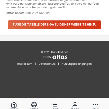
Diese Tabelle wurde nach dem direkten Vergleich berechnet.
Fehlt bei einer Mannschaft die Platzierungsziffer, so ist sie mit der/den
vorderen Mannschaften auf dem gleichen Platz.
letztes Update:
11.05.2025 13:26 Uhr
FÜGE DIE TABELLE DER LIGA ZU DEINER WEBSEITE HINZU
©
2026
Handball.net
Impressum
|
Datenschutz
|
Nutzungsbedingungen