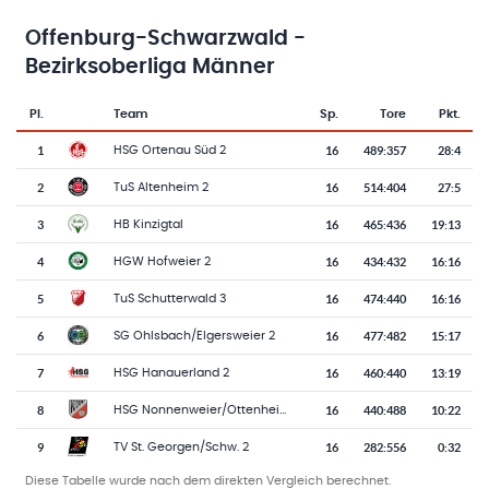
Offenburg-Schwarzwald -
Bezirksoberliga Männer
Pl.
Team
Sp.
Tore
Pkt.
Team-Logo
Tabelle mit Vereinsplatzierungen, Spielen, Toren und Punkten
1
16
489
:
357
28:4
HSG Ortenau Süd 2
2
16
514
:
404
27:5
TuS Altenheim 2
3
16
465
:
436
19:13
HB Kinzigtal
4
16
434
:
432
16:16
HGW Hofweier 2
5
16
474
:
440
16:16
TuS Schutterwald 3
6
16
477
:
482
15:17
SG Ohlsbach/Elgersweier 2
7
16
460
:
440
13:19
HSG Hanauerland 2
8
16
440
:
488
10:22
HSG Nonnenweier/Ottenheim 2
9
16
282
:
556
0:32
TV St. Georgen/Schw. 2
Diese Tabelle wurde nach dem direkten Vergleich berechnet.