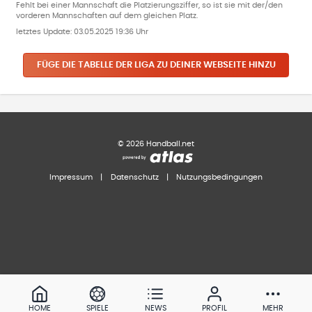
Fehlt bei einer Mannschaft die Platzierungsziffer, so ist sie mit der/den
vorderen Mannschaften auf dem gleichen Platz.
letztes Update:
03.05.2025 19:36 Uhr
FÜGE DIE TABELLE DER LIGA ZU DEINER WEBSEITE HINZU
©
2026
Handball.net
Impressum
|
Datenschutz
|
Nutzungsbedingungen
HOME
SPIELE
NEWS
PROFIL
MEHR