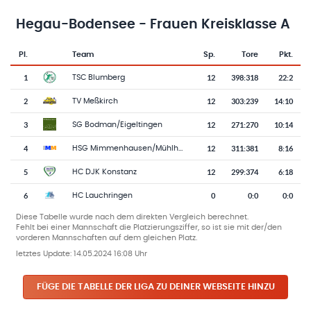
Hegau-Bodensee - Frauen Kreisklasse A
Pl.
Team
Sp.
Tore
Pkt.
Team-Logo
Tabelle mit Vereinsplatzierungen, Spielen, Toren und Punkten
1
12
398
:
318
22:2
TSC Blumberg
2
12
303
:
239
14:10
TV Meßkirch
3
12
271
:
270
10:14
SG Bodman/Eigeltingen
4
12
311
:
381
8:16
HSG Mimmenhausen/Mühlhofen 2
5
12
299
:
374
6:18
HC DJK Konstanz
6
0
0
:
0
0:0
HC Lauchringen
Diese Tabelle wurde nach dem direkten Vergleich berechnet.
Fehlt bei einer Mannschaft die Platzierungsziffer, so ist sie mit der/den
vorderen Mannschaften auf dem gleichen Platz.
letztes Update:
14.05.2024 16:08 Uhr
FÜGE DIE TABELLE DER LIGA ZU DEINER WEBSEITE HINZU