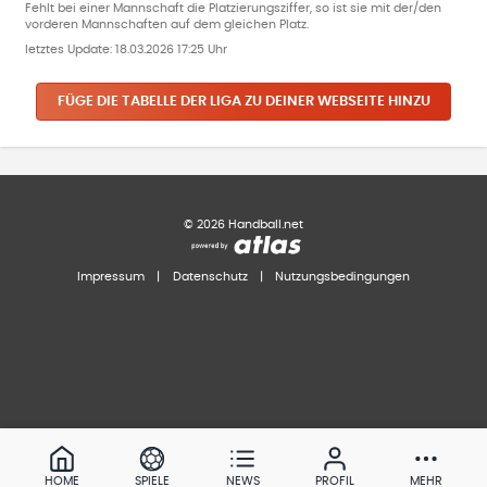
Fehlt bei einer Mannschaft die Platzierungsziffer, so ist sie mit der/den
vorderen Mannschaften auf dem gleichen Platz.
letztes Update:
18.03.2026 17:25 Uhr
FÜGE DIE TABELLE DER LIGA ZU DEINER WEBSEITE HINZU
©
2026
Handball.net
Impressum
|
Datenschutz
|
Nutzungsbedingungen
HOME
SPIELE
NEWS
PROFIL
MEHR