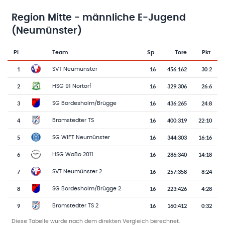
Region Mitte - männliche E-Jugend
(Neumünster)
Pl.
Team
Sp.
Tore
Pkt.
Team-Logo
Tabelle mit Vereinsplatzierungen, Spielen, Toren und Punkten
1
16
456
:
162
30:2
SVT Neumünster
2
16
329
:
306
26:6
HSG 91 Nortorf
3
16
436
:
265
24:8
SG Bordesholm/Brügge
4
16
400
:
319
22:10
Bramstedter TS
5
16
344
:
303
16:16
SG WIFT Neumünster
6
16
286
:
340
14:18
HSG WaBo 2011
7
16
257
:
358
8:24
SVT Neumünster 2
8
16
223
:
426
4:28
SG Bordesholm/Brügge 2
9
16
160
:
412
0:32
Bramstedter TS 2
Diese Tabelle wurde nach dem direkten Vergleich berechnet.