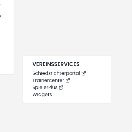
5
0
VEREINSSERVICES
Schiedsrichterportal
Trainercenter
SpielerPlus
Widgets