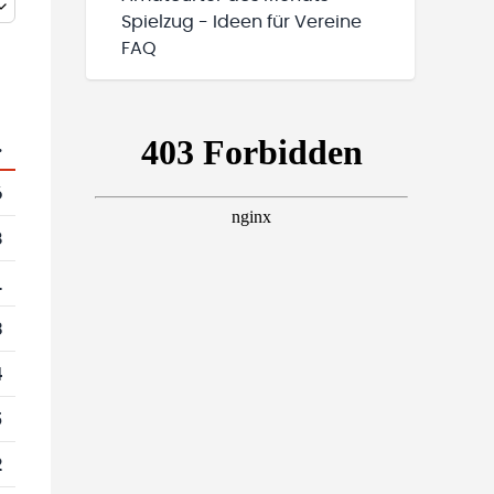
Spielzug - Ideen für Vereine
FAQ
.
6
8
1
3
4
5
2