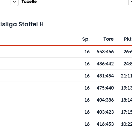
Tabelle
sliga Staffel H
Sp.
Tore
Pkt
Toren und Punkten
16
553
:
466
26:
16
486
:
442
24:
16
481
:
454
21:1
16
475
:
440
19:1
16
404
:
386
18:1
16
403
:
423
17:1
16
416
:
453
10:2