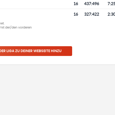
16
437
:
496
7:2
16
327
:
422
2:3
et.
ie mit der/den vorderen
 DER LIGA ZU DEINER WEBSEITE HINZU