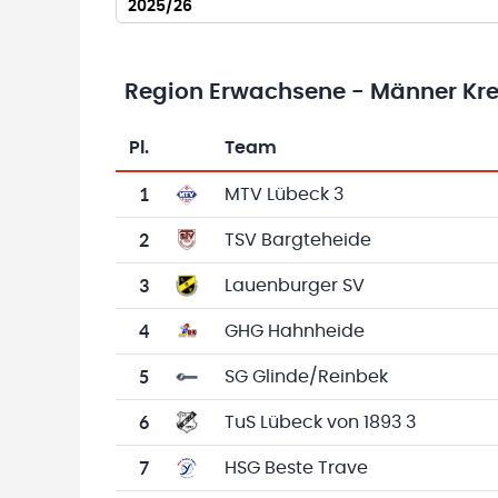
2025/26
Region Erwachsene - Männer Krei
Pl.
Team
Team-Logo
Tabelle mit Vereinsplatzierungen, Spielen, 
1
MTV Lübeck 3
2
TSV Bargteheide
3
Lauenburger SV
4
GHG Hahnheide
5
SG Glinde/Reinbek
6
TuS Lübeck von 1893 3
7
HSG Beste Trave