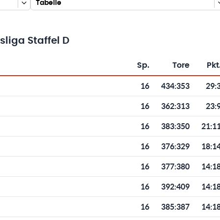
Tabelle
liga Staffel D
Sp.
Tore
Pkt
Toren und Punkten
16
434
:
353
29:
16
362
:
313
23:
16
383
:
350
21:1
16
376
:
329
18:1
16
377
:
380
14:1
16
392
:
409
14:1
16
385
:
387
14:1