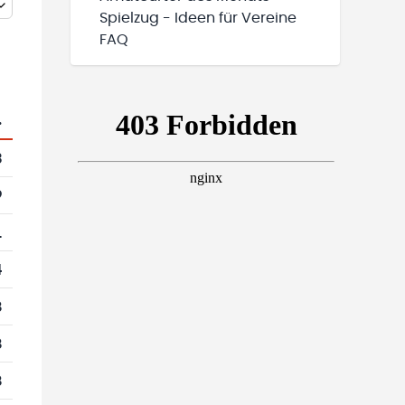
Spielzug - Ideen für Vereine
FAQ
.
3
9
1
4
8
8
8