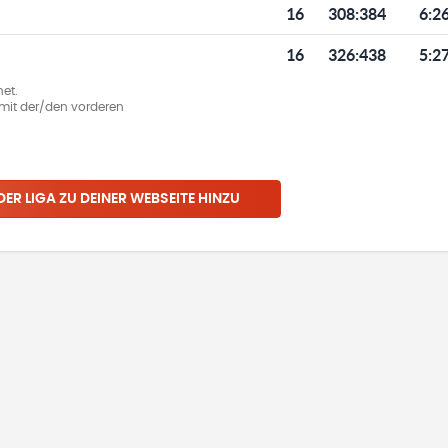
16
308
:
384
6:2
16
326
:
438
5:2
et.
ie mit der/den vorderen
 DER LIGA ZU DEINER WEBSEITE HINZU