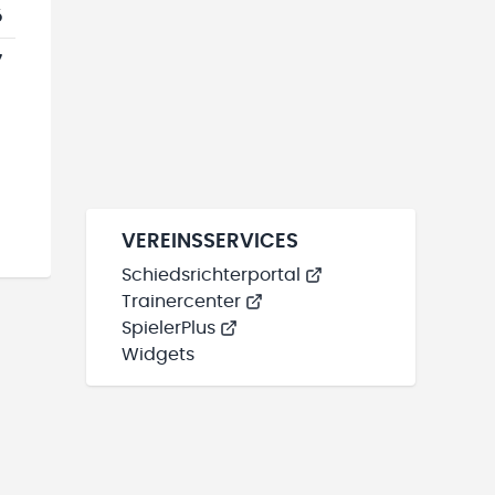
6
7
VEREINSSERVICES
Schiedsrichterportal
Trainercenter
SpielerPlus
Widgets