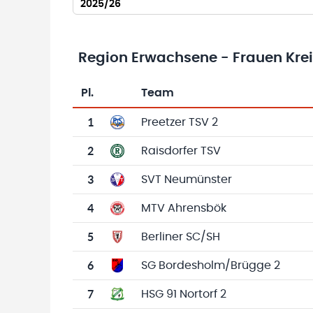
2025/26
Region Erwachsene - Frauen Kreis
Pl.
Team
Team-Logo
Tabelle mit Vereinsplatzierungen, Spielen, 
1
Preetzer TSV 2
2
Raisdorfer TSV
3
SVT Neumünster
4
MTV Ahrensbök
5
Berliner SC/SH
6
SG Bordesholm/Brügge 2
7
HSG 91 Nortorf 2