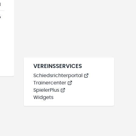
3
6
VEREINSSERVICES
Schiedsrichterportal
Trainercenter
SpielerPlus
Widgets