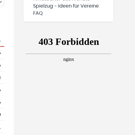
Spielzug - Ideen für Vereine
FAQ
.
6
6
8
6
6
0
1