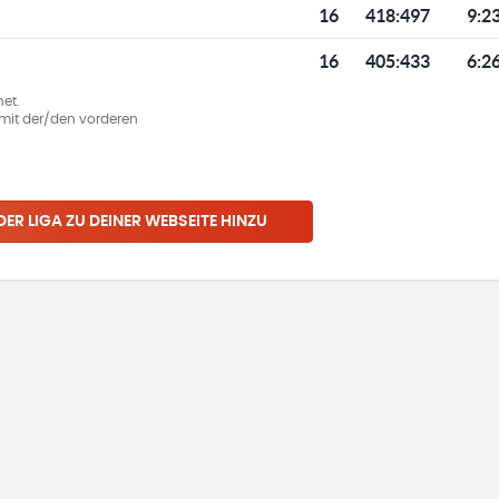
16
418
:
497
9:2
16
405
:
433
6:2
et.
ie mit der/den vorderen
 DER LIGA ZU DEINER WEBSEITE HINZU