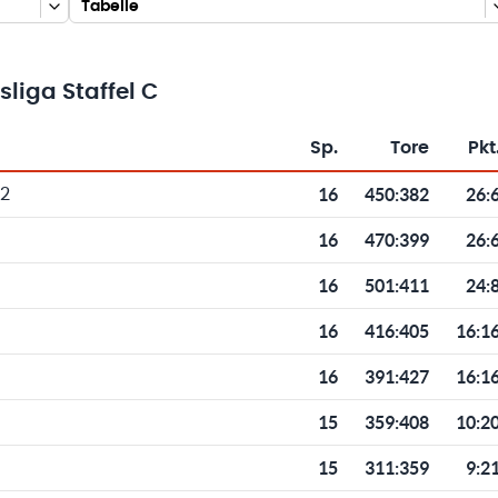
Tabelle
liga Staffel C
Sp.
Tore
Pkt
Toren und Punkten
16
450
:
382
26:
2
16
470
:
399
26:
16
501
:
411
24:
16
416
:
405
16:1
16
391
:
427
16:1
15
359
:
408
10:2
15
311
:
359
9:2