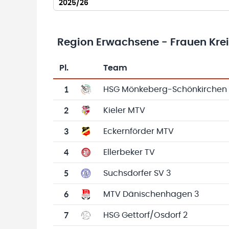
2025/26
Region Erwachsene - Frauen Kreis
Pl.
Team
Team-Logo
Tabelle mit Vereinsplatzierungen, Spielen, 
1
HSG Mönkeberg-Schönkirchen 
2
Kieler MTV
3
Eckernförder MTV
4
Ellerbeker TV
5
Suchsdorfer SV 3
6
MTV Dänischenhagen 3
7
HSG Gettorf/Osdorf 2