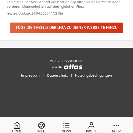
Fehlt bei einer Mannschaft die Platzierungsziffer, so ist sie mit der/den
vorderen Mannschaften auf dem gleichen Platz.
letztes Update:
24.04.2025 14:52 Uhr
FÜGE DIE TABELLE DER LIGA ZU DEINER WEBSEITE HINZU
©
2026
Handball.net
Impressum
|
Datenschutz
|
Nutzungsbedingungen
HOME
SPIELE
NEWS
PROFIL
MEHR