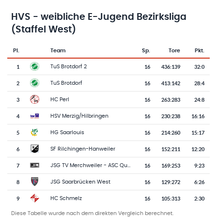
HVS - weibliche E-Jugend Bezirksliga
(Staffel West)
Pl.
Team
Sp.
Tore
Pkt.
Team-Logo
Tabelle mit Vereinsplatzierungen, Spielen, Toren und Punkten
1
16
436
:
139
32:0
TuS Brotdorf 2
2
16
413
:
142
28:4
TuS Brotdorf
3
16
263
:
283
24:8
HC Perl
4
16
230
:
238
16:16
HSV Merzig/Hilbringen
5
16
214
:
260
15:17
HG Saarlouis
6
16
152
:
211
12:20
SF Rilchingen-Hanweiler
7
16
169
:
253
9:23
JSG TV Merchweiler - ASC Quierschied
8
16
129
:
272
6:26
JSG Saarbrücken West
9
16
105
:
313
2:30
HC Schmelz
Diese Tabelle wurde nach dem direkten Vergleich berechnet.