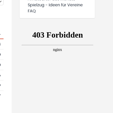
Spielzug - Ideen für Vereine
FAQ
.
8
0
0
6
9
7