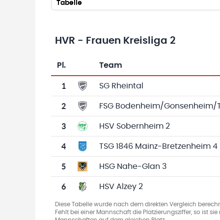
Tabelle
HVR - Frauen Kreisliga 2
Pl.
Team
Team-Logo
Tabelle mit Vereinsplatzierungen, Spielen, 
1
SG Rheintal
2
FSG Bodenheim/Gonsenheim/T
3
HSV Sobernheim 2
4
TSG 1846 Mainz-Bretzenheim 4
5
HSG Nahe-Glan 3
6
HSV Alzey 2
Diese Tabelle wurde nach dem direkten Vergleich berechn
Fehlt bei einer Mannschaft die Platzierungsziffer, so ist s