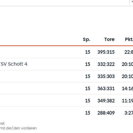
Sp.
Tore
Pkt
Toren und Punkten
15
395
:
315
22:
15
332
:
322
20:1
SV Schott 4
15
335
:
303
20:1
15
363
:
331
14:1
15
349
:
382
11:1
15
288
:
409
3:2
et.
ie mit der/den vorderen