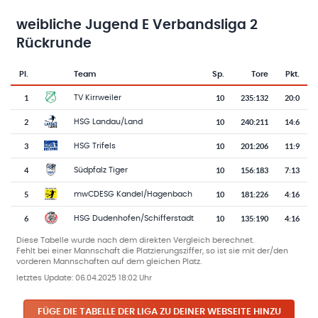
weibliche Jugend E Verbandsliga 2
Rückrunde
Pl.
Team
Sp.
Tore
Pkt.
Team-Logo
Tabelle mit Vereinsplatzierungen, Spielen, Toren und Punkten
1
10
235
:
132
20:0
TV Kirrweiler
2
10
240
:
211
14:6
HSG Landau/Land
3
10
201
:
206
11:9
HSG Trifels
4
10
156
:
183
7:13
Südpfalz Tiger
5
10
181
:
226
4:16
mwCDESG Kandel/Hagenbach
6
10
135
:
190
4:16
HSG Dudenhofen/Schifferstadt
Diese Tabelle wurde nach dem direkten Vergleich berechnet.
Fehlt bei einer Mannschaft die Platzierungsziffer, so ist sie mit der/den
vorderen Mannschaften auf dem gleichen Platz.
letztes Update:
06.04.2025 18:02 Uhr
FÜGE DIE TABELLE DER LIGA ZU DEINER WEBSEITE HINZU