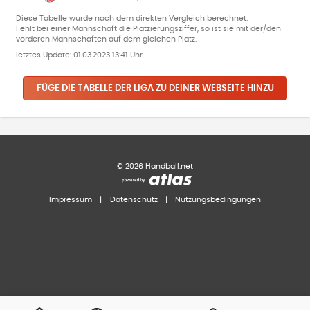
Diese Tabelle wurde nach dem direkten Vergleich berechnet.
Fehlt bei einer Mannschaft die Platzierungsziffer, so ist sie mit der/den
vorderen Mannschaften auf dem gleichen Platz.
letztes Update:
01.03.2023 13:41 Uhr
FÜGE DIE TABELLE DER LIGA ZU DEINER WEBSEITE HINZU
©
2026
Handball.net
Impressum
|
Datenschutz
|
Nutzungsbedingungen