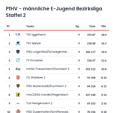
PfHV - männliche E-Jugend Bezirksliga
Staffel 2
Pl.
Team
Sp.
Tore
Pkt.
Team-Logo
Tabelle mit Vereinsplatzierungen, Spielen, Toren und Punkten
1
9
195
:
87
18:0
TSV Iggelheim
2
9
218
:
68
16:2
TSV Speyer
3
9
186
:
117
14:4
HSG Lingenfeld/Schwegenheim
4
9
150
:
97
12:6
TV Kirrweiler
5
9
102
:
112
10:8
mHSG Friesenheim/Hochdorf 3
6
9
93
:
108
8:10
TG Waldsee 2
7
9
64
:
158
6:12
HSG Mutterstadt/Ruchheim 2
8
9
107
:
148
4:14
mwCDESG Kandel/Hagenbach
9
9
69
:
163
2:16
TuS Heiligenstein 2
10
9
70
:
196
0:18
HSG Dudenhofen/Schifferstadt 2