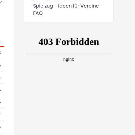
Spielzug - Ideen für Vereine
FAQ
.
3
6
4
6
4
7
8