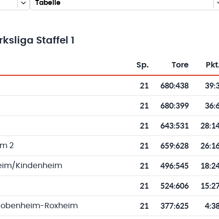
Tabelle
sliga Staffel 1
Sp.
Tore
Pkt
Toren und Punkten
21
680
:
438
39:
21
680
:
399
36:
21
643
:
531
28:1
21
659
:
628
26:1
m 2
21
496
:
545
18:2
heim/Kindenheim
21
524
:
606
15:2
21
377
:
625
4:3
Bobenheim-Roxheim