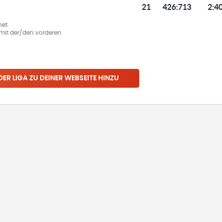
21
426
:
713
2:4
et.
ie mit der/den vorderen
 DER LIGA ZU DEINER WEBSEITE HINZU