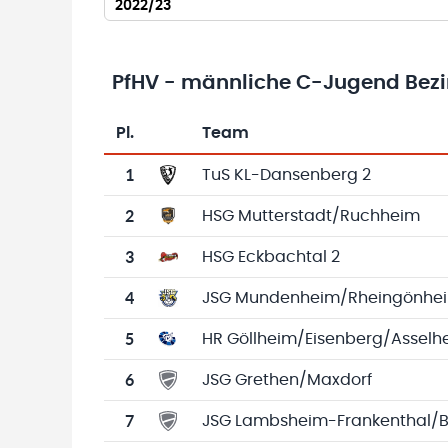
2022/23
PfHV - männliche C-Jugend Bezirk
Pl.
Team
Team-Logo
Tabelle mit Vereinsplatzierungen, Spielen, 
1
TuS KL-Dansenberg 2
2
HSG Mutterstadt/Ruchheim
3
HSG Eckbachtal 2
4
JSG Mundenheim/Rheingönhei
5
HR Göllheim/Eisenberg/Assel
6
JSG Grethen/Maxdorf
7
JSG Lambsheim-Frankenthal/