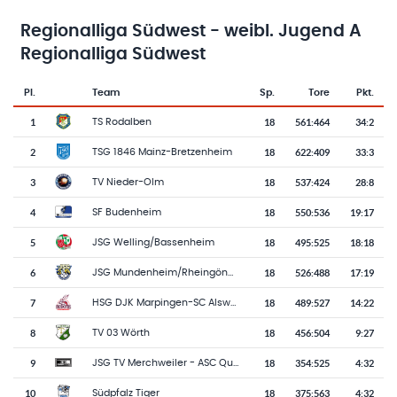
Regionalliga Südwest - weibl. Jugend A
Regionalliga Südwest
Pl.
Team
Sp.
Tore
Pkt.
Team-Logo
Tabelle mit Vereinsplatzierungen, Spielen, Toren und Punkten
1
18
561
:
464
34:2
TS Rodalben
2
18
622
:
409
33:3
TSG 1846 Mainz-Bretzenheim
3
18
537
:
424
28:8
TV Nieder-Olm
4
18
550
:
536
19:17
SF Budenheim
5
18
495
:
525
18:18
JSG Welling/Bassenheim
6
18
526
:
488
17:19
JSG Mundenheim/Rheingönheim
7
18
489
:
527
14:22
HSG DJK Marpingen-SC Alsweiler
8
18
456
:
504
9:27
TV 03 Wörth
9
18
354
:
525
4:32
JSG TV Merchweiler - ASC Quierschied
10
18
375
:
563
4:32
Südpfalz Tiger