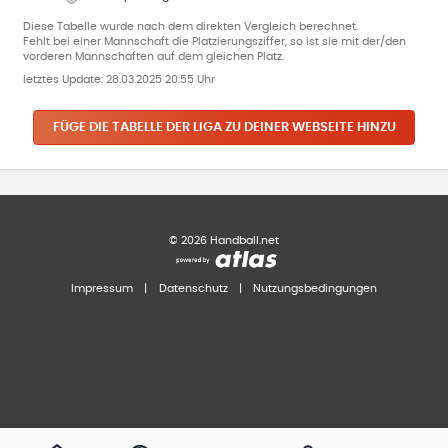
Diese Tabelle wurde nach dem direkten Vergleich berechnet.
Fehlt bei einer Mannschaft die Platzierungsziffer, so ist sie mit der/den
vorderen Mannschaften auf dem gleichen Platz.
letztes Update:
28.03.2025 20:55 Uhr
FÜGE DIE TABELLE DER LIGA ZU DEINER WEBSEITE HINZU
©
2026
Handball.net
Impressum
|
Datenschutz
|
Nutzungsbedingungen