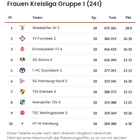
Frauen Kreisliga Gruppe 1 (241)
Pl.
Team
Sp.
Tore
Pkt.
Team-Logo
Tabelle mit Vereinsplatzierungen, Spielen, Toren und Punkten
1
18
475
:
365
28:8
Walddörfer SV 2
2
18
384
:
319
26:10
TV Fischbek 2
3
18
456
:
419
26:10
Eimsbütteler TV 4
4
18
416
:
394
21:15
SG Altona 4
5
18
377
:
391
21:15
1. HC Quickborn 2
6
18
323
:
345
16:20
SG Hamburg-Nord 3
7
18
388
:
373
15:21
TSV Ellerbek 4
8
18
319
:
388
11:25
Niendorfer TSV 4
9
18
329
:
369
10:26
TSC Wellingsbüttel 3
10
18
284
:
388
6:30
HT 16 Hamburg
Diese Tabelle wurde nach dem direkten Vergleich berechnet.
Fehlt bei einer Mannschaft die Platzierungsziffer, so ist sie mit der/den