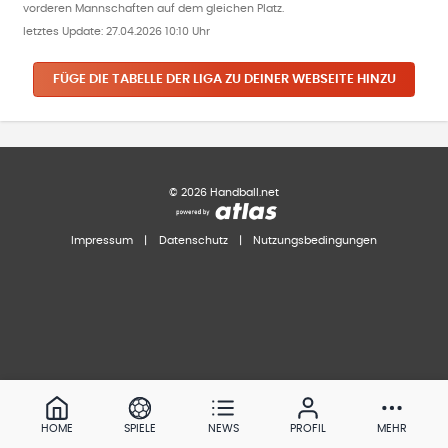
vorderen Mannschaften auf dem gleichen Platz.
letztes Update:
27.04.2026 10:10 Uhr
FÜGE DIE TABELLE DER LIGA ZU DEINER WEBSEITE HINZU
©
2026
Handball.net
Impressum
|
Datenschutz
|
Nutzungsbedingungen
HOME
SPIELE
NEWS
PROFIL
MEHR