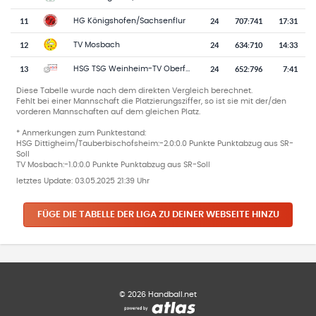
11
24
707
:
741
17:31
HG Königshofen/Sachsenflur
12
24
634
:
710
14:33
TV Mosbach
13
24
652
:
796
7:41
HSG TSG Weinheim-TV Oberflockenbach
Diese Tabelle wurde nach dem direkten Vergleich berechnet.
Fehlt bei einer Mannschaft die Platzierungsziffer, so ist sie mit der/den
vorderen Mannschaften auf dem gleichen Platz.
* Anmerkungen zum Punktestand:
HSG Dittigheim/Tauberbischofsheim:-2.0:0.0 Punkte Punktabzug aus SR-
Soll
TV Mosbach:-1.0:0.0 Punkte Punktabzug aus SR-Soll
letztes Update:
03.05.2025 21:39 Uhr
FÜGE DIE TABELLE DER LIGA ZU DEINER WEBSEITE HINZU
©
2026
Handball.net