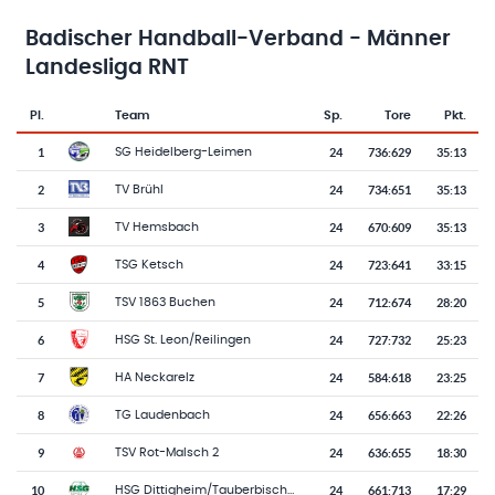
Badischer Handball-Verband - Männer
Landesliga RNT
Pl.
Team
Sp.
Tore
Pkt.
Team-Logo
Tabelle mit Vereinsplatzierungen, Spielen, Toren und Punkten
1
24
736
:
629
35:13
SG Heidelberg-Leimen
2
24
734
:
651
35:13
TV Brühl
3
24
670
:
609
35:13
TV Hemsbach
4
24
723
:
641
33:15
TSG Ketsch
5
24
712
:
674
28:20
TSV 1863 Buchen
6
24
727
:
732
25:23
HSG St. Leon/Reilingen
7
24
584
:
618
23:25
HA Neckarelz
8
24
656
:
663
22:26
TG Laudenbach
9
24
636
:
655
18:30
TSV Rot-Malsch 2
10
24
661
:
713
17:29
HSG Dittigheim/Tauberbischofsheim