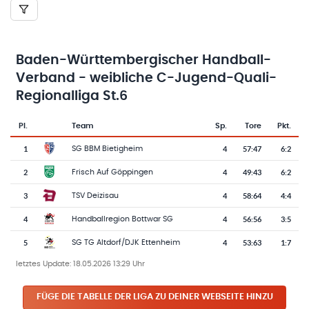
Baden-Württembergischer Handball-
Verband - weibliche C-Jugend-Quali-
Regionalliga St.6
Pl.
Team
Sp.
Tore
Pkt.
Team-Logo
Tabelle mit Vereinsplatzierungen, Spielen, Toren und Punkten
1
4
57
:
47
6:2
SG BBM Bietigheim
2
4
49
:
43
6:2
Frisch Auf Göppingen
3
4
58
:
64
4:4
TSV Deizisau
4
4
56
:
56
3:5
Handballregion Bottwar SG
5
4
53
:
63
1:7
SG TG Altdorf/DJK Ettenheim
letztes Update:
18.05.2026 13:29 Uhr
FÜGE DIE TABELLE DER LIGA ZU DEINER WEBSEITE HINZU