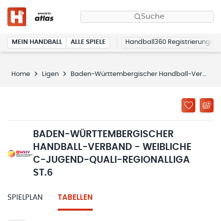
Suche
MEIN HANDBALL
ALLE SPIELE
Handball360 Registrierung
Home
Ligen
Baden-Württembergischer Handball-Verband - weibliche C-Jugend-Quali-Regionalliga St.6
BADEN-WÜRTTEMBERGISCHER
HANDBALL-VERBAND - WEIBLICHE
C-JUGEND-QUALI-REGIONALLIGA
ST.6
SPIELPLAN
TABELLEN