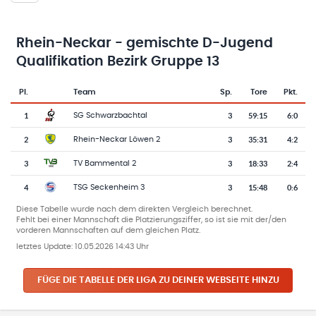
Rhein-Neckar - gemischte D-Jugend
Qualifikation Bezirk Gruppe 13
Pl.
Team
Sp.
Tore
Pkt.
Team-Logo
Tabelle mit Vereinsplatzierungen, Spielen, Toren und Punkten
1
3
59
:
15
6:0
SG Schwarzbachtal
2
3
35
:
31
4:2
Rhein-Neckar Löwen 2
3
3
18
:
33
2:4
TV Bammental 2
4
3
15
:
48
0:6
TSG Seckenheim 3
Diese Tabelle wurde nach dem direkten Vergleich berechnet.
Fehlt bei einer Mannschaft die Platzierungsziffer, so ist sie mit der/den
vorderen Mannschaften auf dem gleichen Platz.
letztes Update:
10.05.2026 14:43 Uhr
FÜGE DIE TABELLE DER LIGA ZU DEINER WEBSEITE HINZU