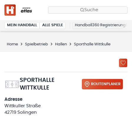
Suche
MEIN HANDBALL
ALLE SPIELE
Handball360 Registrierung
Home
Spielbetrieb
Hallen
Sporthalle Wittkulle
SPORTHALLE
ROUTENPLANER
WITTKULLE
Adresse
Wittkuller Straße
42719 Solingen