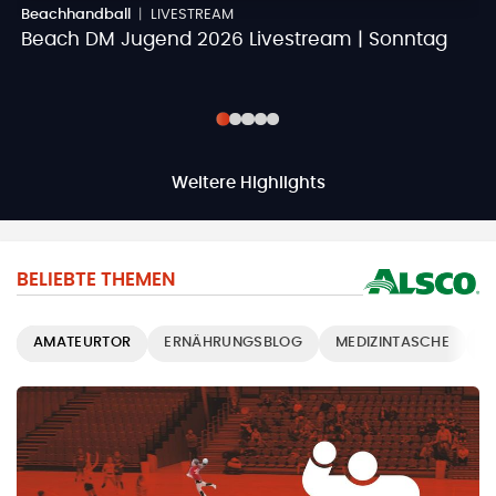
Beachhandball
|
LIVESTREAM
B
Beach DM Jugend 2026 Livestream | Sonntag
B
Weitere Highlights
BELIEBTE THEMEN
AMATEURTOR
ERNÄHRUNGSBLOG
MEDIZINTASCHE
T